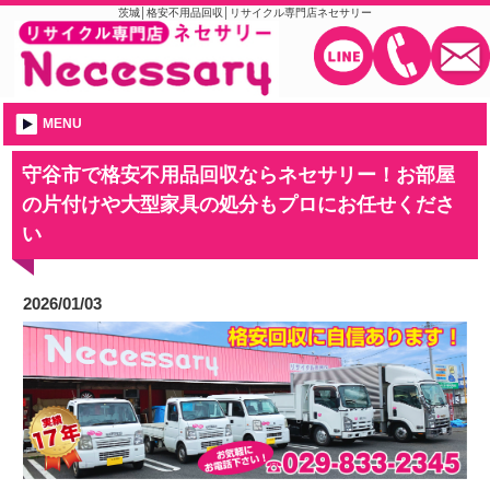
茨城│格安不用品回収│リサイクル専門店ネセサリー
MENU
守谷市で格安不用品回収ならネセサリー！お部屋
の片付けや大型家具の処分もプロにお任せくださ
い
2026/01/03