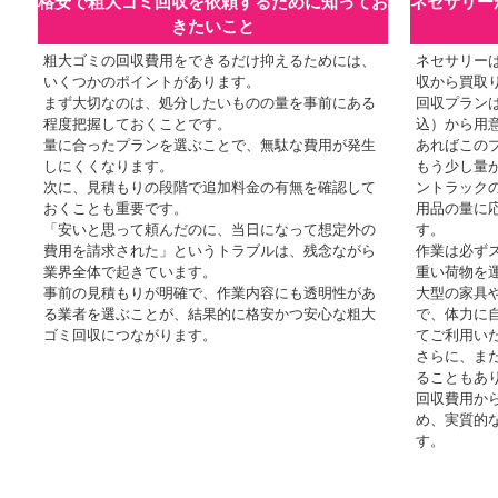
格安で粗大ゴミ回収を依頼するために知ってお
ネセサリー
きたいこと
粗大ゴミの回収費用をできるだけ抑えるためには、
ネセサリー
いくつかのポイントがあります。
収から買取
まず大切なのは、処分したいものの量を事前にある
回収プランは
程度把握しておくことです。
込）から用
量に合ったプランを選ぶことで、無駄な費用が発生
あればこの
しにくくなります。
もう少し量が
次に、見積もりの段階で追加料金の有無を確認して
ントラック
おくことも重要です。
用品の量に
「安いと思って頼んだのに、当日になって想定外の
す。
費用を請求された」というトラブルは、残念ながら
作業は必ず
業界全体で起きています。
重い荷物を
事前の見積もりが明確で、作業内容にも透明性があ
大型の家具
る業者を選ぶことが、結果的に格安かつ安心な粗大
で、体力に
ゴミ回収につながります。
てご利用い
さらに、ま
ることもあ
回収費用か
め、実質的
す。