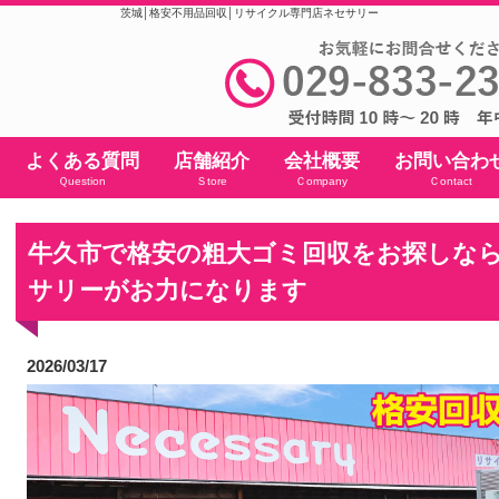
茨城│格安不用品回収│リサイクル専門店ネセサリー
よくある質問
店舗紹介
会社概要
お問い合わ
Ｑuestion
Ｓtore
Ｃompany
Ｃontact
牛久市で格安の粗大ゴミ回収をお探しな
サリーがお力になります
2026/03/17