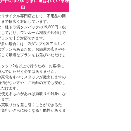
が牛久市の皆さまに選ばれている理
由
はリサイクル専門店として、不用品の回
りまで幅広く対応しています。
、軽トラ満タンパックの19,800円（税
意しており、ワンルーム程度の片付けで
プランで十分対応できます。
多い場合には、2tダンプや3tアルミバ
のプランもあるため、お部屋の広さや不
応じて最適なプランをお選びいただけま
スタッフ2名以上で行うため、お客様に
運んでいただく必要はありません。
や家電もすべてスタッフが搬出しますの
自信がない方や、ご高齢の方でも安心し
ただけます。
だ使えるものがあれば買取りの対象にな
ります。
ら買取り分を差し引くことができるた
な負担がさらに軽くなる可能性がありま